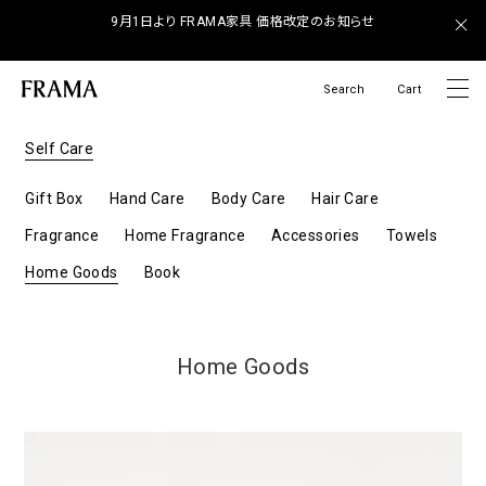
9月1日より FRAMA家具 価格改定のお知らせ
Search
Cart
Self Care
Gift Box
Hand Care
Body Care
Hair Care
Fragrance
Home Fragrance
Accessories
Towels
Home Goods
Book
Home Goods