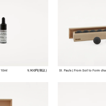
r 10ml
9,900円(税込)
St. Pauls | From Soil to Form ch