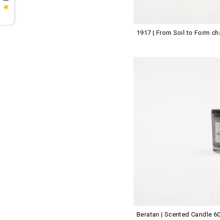
★
1917 | From Soil to Form ch
Beratan | Scented Candle 6