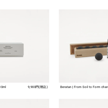
10ml
9,900円(税込)
Beratan | From Soil to Form cha