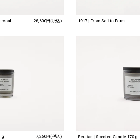
1917 | From Soil to Form
arcoal
28,600円(税込)
0 g
7,260円(税込)
Beratan | Scented Candle 170 g