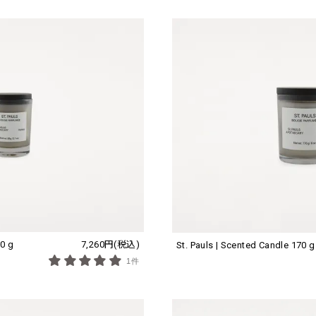
60 g
7,260円(税込)
St. Pauls | Scented Candle 170 g
1件