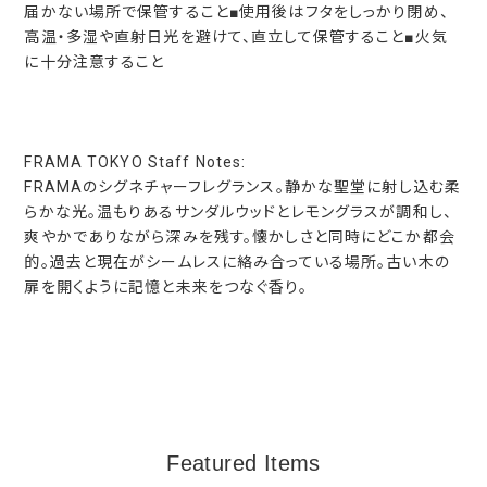
届かない場所で保管すること■使用後はフタをしっかり閉め、
高温・多湿や直射日光を避けて、直立して保管すること■火気
に十分注意すること
FRAMA TOKYO Staff Notes:
FRAMAのシグネチャーフレグランス。静かな聖堂に射し込む柔
らかな光。温もりあるサンダルウッドとレモングラスが調和し、
爽やかでありながら深みを残す。懐かしさと同時にどこか都会
的。過去と現在がシームレスに絡み合っている場所。古い木の
扉を開くように記憶と未来をつなぐ香り。
Featured Items