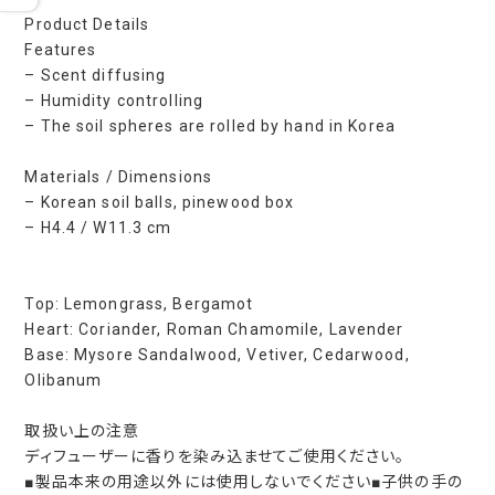
Product Details
Features
– Scent diffusing
– Humidity controlling
– The soil spheres are rolled by hand in Korea
Materials / Dimensions
– Korean soil balls, pinewood box
– H4.4 / W11.3 cm
Top: Lemongrass, Bergamot
Heart: Coriander, Roman Chamomile, Lavender
Base: Mysore Sandalwood, Vetiver, Cedarwood,
Olibanum
取扱い上の注意
ディフューザーに香りを染み込ませてご使用ください。
■製品本来の用途以外には使用しないでください■子供の手の