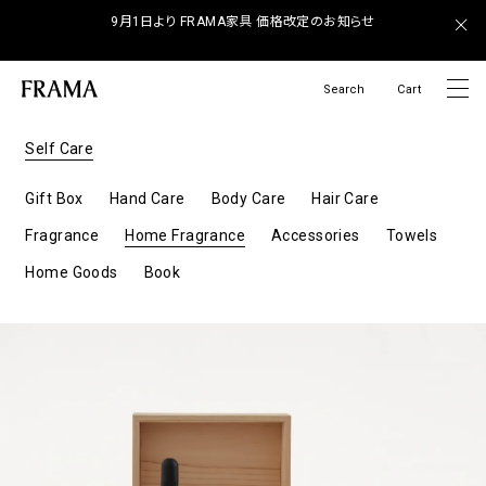
9月1日より FRAMA家具 価格改定のお知らせ
Search
Cart
Self Care
Gift Box
Hand Care
Body Care
Hair Care
Fragrance
Home Fragrance
Accessories
Towels
Home Goods
Book