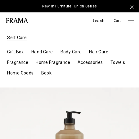
New in Furniture: Union Series
Search
Cart
Self Care
Gift Box
Hand Care
Body Care
Hair Care
Fragrance
Home Fragrance
Accessories
Towels
Home Goods
Book