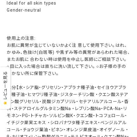
Ideal for all skin types
Gender-neutral
使用上の注意:
お肌に異常が生じていないかよく注 意して使用下さい。はれ、
かゆみ、色抜け(白斑等) や黒ずみ等の異常があらわれた場合、
またお肌に 合わない時は使用を中止し医師にご相談下さい。
○目に入った場合は直ちに洗い流して下さい。 ○お子様の手の
届かない所に保管下さい。
レビューを見る
成分【水・シア脂・グリセリン・アブラナ種子油・セイヨウアブラ
ナ種子油・ヒマワリ種子油・ジスターチリン酸 ・クエン酸ステア
リン酸グリセリル・炭酸ジカプリリル・セテアリルアルコール・香
★
料・ステアロイルグルタミン酸Na ・レブリン酸Na・PCA-Na・リ
モネン・PG・トチャカ・ソルビン酸K・クエン酸・トコフェロール・
イチジク果実エキス ・シロバナワタ種子エキス・ベンジルアル
コール・チョウジ葉油・ピネン・オレンジ果皮油・オイゲノール ・
β-カリオフィレン・酢酸ゲラニル・テルピネオール・クエン酸Na・