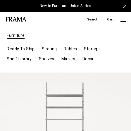
New in Furniture: Union Series
Search
Cart
Furniture
Ready To Ship
Seating
Tables
Storage
Shelf Library
Shelves
Mirrors
Decor