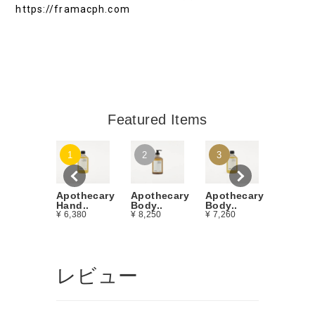
https://framacph.com
Featured Items
Apothe
1
2
3
Body Oi
¥ 11,00
Apothecary
Apothecary
Apothecary
Body..
Hand..
Body..
¥ 7,260
¥ 6,380
¥ 8,250
レビュー