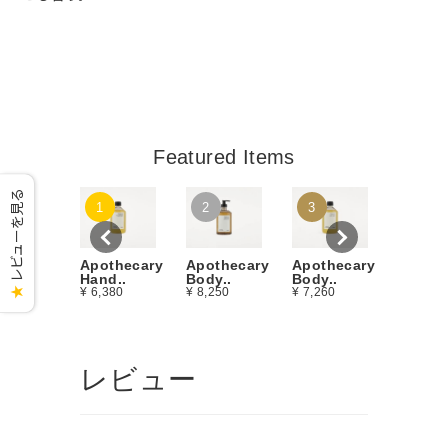
Featured Items
レビューを見る
Apothe
1
2
3
Body Oi
¥ 11,00
Apothecary
Apothecary
Apothecary
Body..
Hand..
Body..
★
¥ 7,260
¥ 6,380
¥ 8,250
レビュー