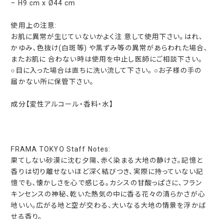
– H9 cm x Ø44 cm
使用上の注意:
お肌に異常が生じていないかよく注 意して使用下さい。はれ、
かゆみ、色抜け(白斑等) や黒ずみ等の異常があらわれた場合、
またお肌に 合わない時は使用を中止し医師にご相談下さい。
○目に入った場合は直ちに洗い流して下さい。 ○お子様の手の
届かない所に保管下さい。
成分【変性アルコール・香料・水】
FRAMA TOKYO Staff Notes:
果てしない砂漠に沈む夕陽、赤く染まる大地の静けさ。記憶と
香りは切り離せないほど深く結びつき、実際に持っていない記
憶でも、懐かしさを心で感じる。カシスの甘酸っぱさに、フラン
キンセンスの神秘、乾いた熱気の中に香る花々の清らかさが心
地いい。広がる地と空が交わる、大いなる大地の情景を浮かば
せる香り。