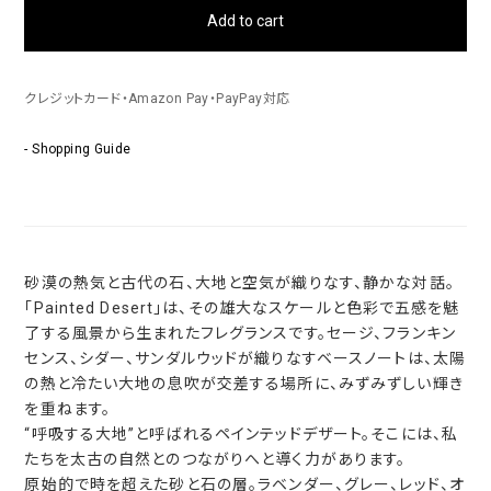
Add to cart
クレジットカード・Amazon Pay・PayPay対応
- Shopping Guide
砂漠の熱気と古代の石、大地と空気が織りなす、静かな対話。
「Painted Desert」は、その雄大なスケールと色彩で五感を魅
了する風景から生まれたフレグランスです。セージ、フランキン
センス、シダー、サンダルウッドが織りなすベースノートは、太陽
の熱と冷たい大地の息吹が交差する場所に、みずみずしい輝き
を重ねます。
“呼吸する大地”と呼ばれるペインテッドデザート。そこには、私
たちを太古の自然とのつながりへと導く力があります。
原始的で時を超えた砂と石の層。ラベンダー、グレー、レッド、オ