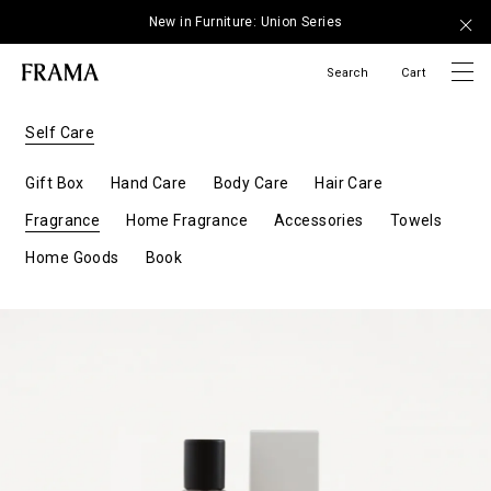
New in Furniture: Union Series
Search
Cart
Self Care
Gift Box
Hand Care
Body Care
Hair Care
Fragrance
Home Fragrance
Accessories
Towels
Home Goods
Book